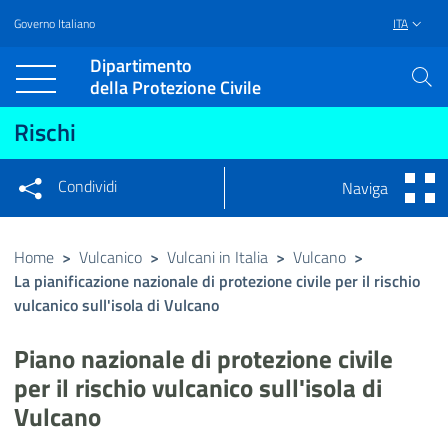
Governo Italiano
ITA
Vai al contenuto principale
Raggiungi il piè di pagina
Dipartimento
della Protezione Civile
Rischi
Condividi
Naviga
Condividi sui social network
Condividi su Facebook
Condividi su Twitter
Home
>
Vulcanico
>
Vulcani in Italia
>
Vulcano
>
La pianificazione nazionale di protezione civile per il rischio
Condividi su LinkedIn
vulcanico sull'isola di Vulcano
Piano nazionale di protezione civile
per il rischio vulcanico sull'isola di
Vulcano