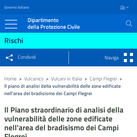
Governo Italiano
ITA
Vai al contenuto principale
Raggiungi il piè di pagina
Dipartimento
della Protezione Civile
Rischi
Condividi
Naviga
Condividi sui social network
Condividi su Facebook
Condividi su Twitter
Home
>
Vulcanico
>
Vulcani in Italia
>
Campi Flegrei
>
Il piano di analisi della vulnerabilità delle zone edificate
Condividi su LinkedIn
nell'area del bradisismo dei Campi Flegrei
Il Piano straordinario di analisi della
vulnerabilità delle zone edificate
nell'area del bradisismo dei Campi
Flegrei