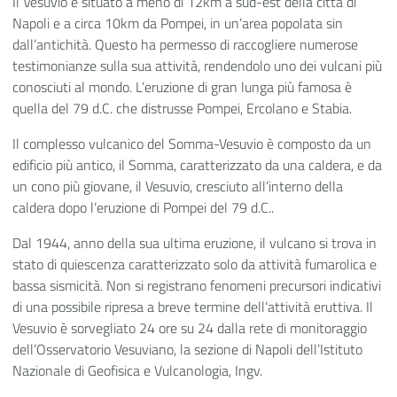
Il Vesuvio è situato a meno di 12km a sud-est della città di
Napoli e a circa 10km da Pompei, in un’area popolata sin
dall’antichità. Questo ha permesso di raccogliere numerose
testimonianze sulla sua attività, rendendolo uno dei vulcani più
conosciuti al mondo. L’eruzione di gran lunga più famosa è
quella del 79 d.C. che distrusse Pompei, Ercolano e Stabia.
Il complesso vulcanico del Somma-Vesuvio è composto da un
edificio più antico, il Somma, caratterizzato da una caldera, e da
un cono più giovane, il Vesuvio, cresciuto all’interno della
caldera dopo l’eruzione di Pompei del 79 d.C..
Dal 1944, anno della sua ultima eruzione, il vulcano si trova in
stato di quiescenza caratterizzato solo da attività fumarolica e
bassa sismicità. Non si registrano fenomeni precursori indicativi
di una possibile ripresa a breve termine dell’attività eruttiva. Il
Vesuvio è sorvegliato 24 ore su 24 dalla rete di monitoraggio
dell’Osservatorio Vesuviano, la sezione di Napoli dell’Istituto
Nazionale di Geofisica e Vulcanologia, Ingv.