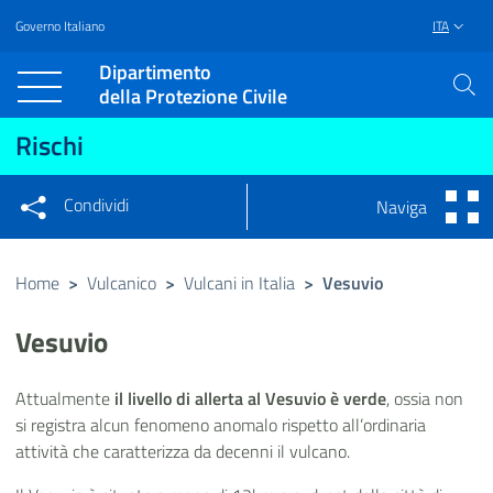
Governo Italiano
ITA
Vai al contenuto principale
Raggiungi il piè di pagina
Dipartimento
della Protezione Civile
Rischi
Condividi
Naviga
Condividi sui social network
Condividi su Facebook
Condividi su Twitter
Home
>
Vulcanico
>
Vulcani in Italia
>
Vesuvio
Condividi su LinkedIn
Vesuvio
Attualmente
il livello di allerta al Vesuvio è verde
, ossia non
si registra alcun fenomeno anomalo rispetto all’ordinaria
attività che caratterizza da decenni il vulcano.